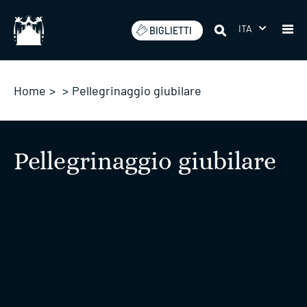
Salta
ITA
BIGLIETTI
Home
>
>
Pellegrinaggio giubilare
Pellegrinaggio giubilare