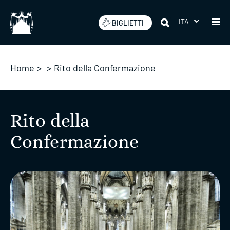
Salta
ITA
BIGLIETTI
Home
>
>
Rito della Confermazione
Rito della
Confermazione