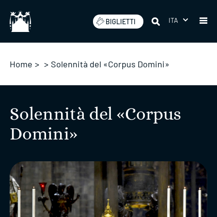
Salta
ITA
BIGLIETTI
Home
>
>
Solennità del «Corpus Domini»
Solennità del «Corpus
Domini»