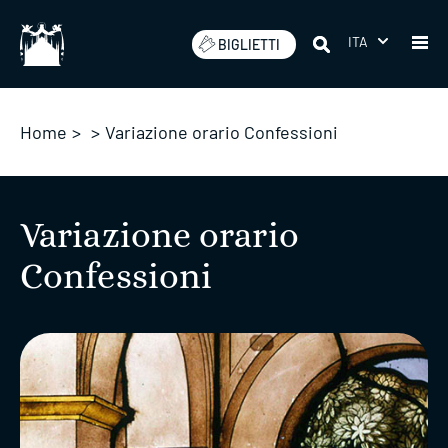
Salta
ITA
BIGLIETTI
Home
>
>
Variazione orario Confessioni
Variazione orario
Confessioni