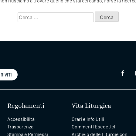
on riusciamo a trovare quello che stai cercando. Forse la ricerca
Ricerca
per:
RIVITI
Regolamenti
Vita Liturgica
Accessibilità
Orari e Info Utili
Trasparenza
Commenti Esegetici
Stampa e Permessi
Archivio delle Liturgie con