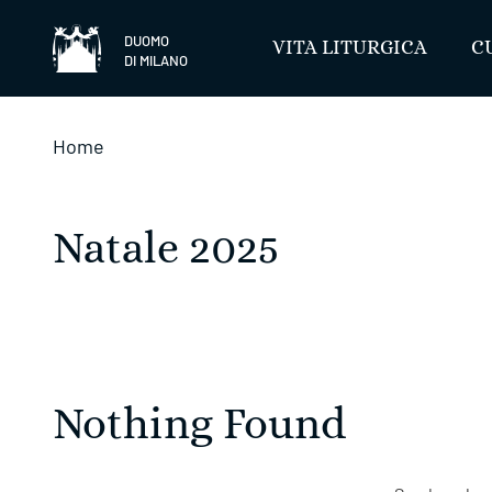
Salta
DUOMO
VITA LITURGICA
C
DI MILANO
Home
Natale 2025
Nothing Found ​