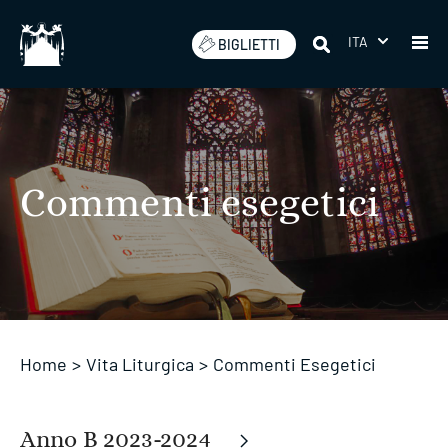
Salta
ITA
BIGLIETTI
Commenti esegetici
Home
>
Vita Liturgica
>
Commenti Esegetici
Anno B 2023-2024