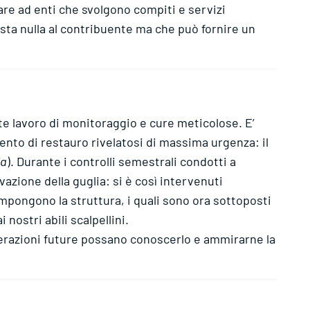
are ad enti che svolgono compiti e servizi
osta nulla al contribuente ma che può fornire un
te lavoro di monitoraggio e cure meticolose. E’
ento di restauro rivelatosi di massima urgenza: il
ia
). Durante i controlli semestrali condotti a
zione della guglia: si è così intervenuti
pongono la struttura, i quali sono ora sottoposti
nostri abili scalpellini.
enerazioni future possano conoscerlo e ammirarne la