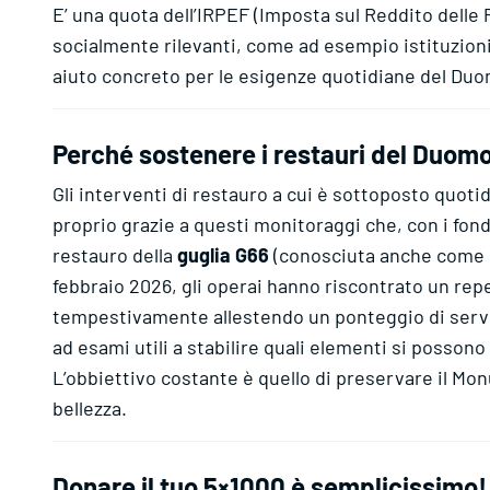
E’ una quota dell’IRPEF (Imposta sul Reddito delle 
socialmente rilevanti, come ad esempio istituzioni 
aiuto concreto per le esigenze quotidiane del Du
Perché sostenere i restauri del Duom
Gli interventi di restauro a cui è sottoposto quot
proprio grazie a questi monitoraggi che, con i fon
restauro della
guglia G66
(conosciuta anche come l
febbraio 2026, gli operai hanno riscontrato un rep
tempestivamente allestendo un ponteggio di serviz
ad esami utili a stabilire quali elementi si possono
L’obbiettivo costante è quello di preservare il Mo
bellezza.
Donare il tuo 5×1000 è semplicissimo!