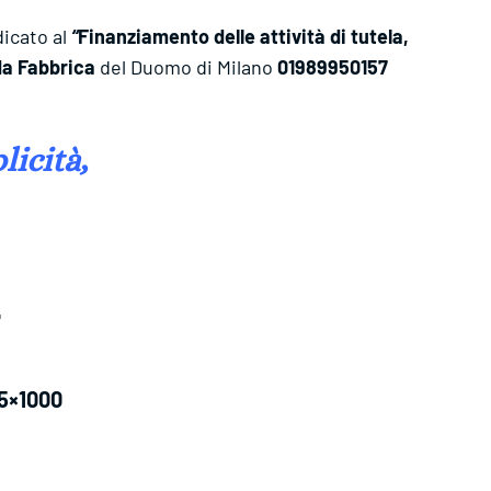
dicato al
“
Finanziamento delle attività di tutela,
da Fabbrica
del Duomo di Milano
01989950157
licità,
E
 5×1000