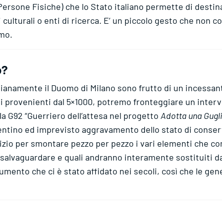
Persone Fisiche) che lo Stato italiano permette di destin
culturali o enti di ricerca. E’ un piccolo gesto che non c
omo.
o?
idianamente il Duomo di Milano sono frutto di un incessan
di provenienti dal 5×1000, potremo fronteggiare un interv
a G92 “Guerriero dell’attesa nel progetto
Adotta una Gugl
entino ed imprevisto aggravamento dello stato di conserva
io per smontare pezzo per pezzo i vari elementi che com
 salvaguardare e quali andranno interamente sostituiti dai 
numento che ci è stato affidato nei secoli, così che le g