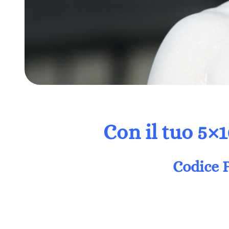
Con il tuo 5×
Codice F