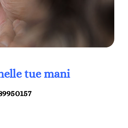
nelle tue mani
89950157