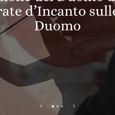
ate d’Incanto sull
Duomo
‹
›