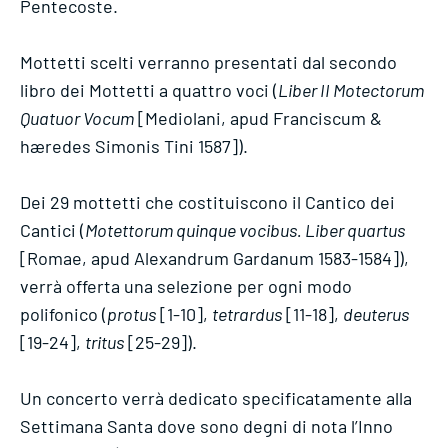
Pentecoste.
Mottetti scelti verranno presentati dal secondo
libro dei Mottetti a quattro voci (
Liber II Motectorum
Quatuor Vocum
[Mediolani, apud Franciscum &
hæredes Simonis Tini 1587]).
Dei 29 mottetti che costituiscono il Cantico dei
Cantici (
Motettorum quinque vocibus. Liber quartus
[Romae, apud Alexandrum Gardanum 1583-1584]),
verrà offerta una selezione per ogni modo
polifonico (
protus
[1-10],
tetrardus
[11-18],
deuterus
[19-24],
tritus
[25-29]).
Un concerto verrà dedicato specificatamente alla
Settimana Santa dove sono degni di nota l’Inno