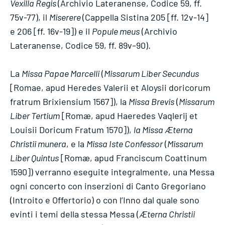
Vexilla Regis
(Archivio Lateranense, Codice 59, ff.
75v-77), il
Miserere
(Cappella Sistina 205 [ff. 12v-14]
e 206 [ff. 16v-19]) e il
Popule meus
(Archivio
Lateranense, Codice 59, ff. 89v–90).
La
Missa Papae Marcelli
(
Missarum Liber Secundus
[Romae, apud Heredes Valerii et Aloysii doricorum
fratrum Brixiensium 1567]), la
Missa Brevis
(
Missarum
Liber Tertium
[Romæ, apud Haeredes Vaqlerij et
Louisii Doricum Fratum 1570]),
la Missa Æterna
Christii munera
, e la
Missa Iste Confessor
(
Missarum
Liber Quintus
[Romæ, apud Franciscum Coattinum
1590]) verranno eseguite integralmente, una Messa
ogni concerto con inserzioni di Canto Gregoriano
(Introito e Offertorio) o con l’Inno dal quale sono
evinti i temi della stessa Messa (
Æterna Christii