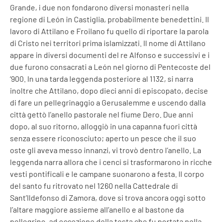
Grande, i due non fondarono diversi monasteri nella
regione di León in Castiglia, probabilmente benedettini. Il
lavoro di Attilano e Froilano fu quello di riportare la parola
di Cristo nei territori prima islamizzati. Il nome di Attilano
appare in diversi documenti del re Alfonso e successivi e i
due furono consacrati a León nel giorno di Pentecoste del
‘900. In una tarda leggenda posteriore al 1132, si narra
inoltre che Attilano, dopo dieci anni di episcopato, decise
di fare un pellegrinaggio a Gerusalemme e uscendo dalla
città gettò l’anello pastorale nel fiume Dero. Due anni
dopo, al suo ritorno, alloggiò in una capanna fuori città
senza essere riconosciuto; aperto un pesce che il suo
oste gli aveva messo innanzi, vi trovò dentro l’anello. La
leggenda narra allora che i cenci si trasformarono in ricche
vesti pontificali e le campane suonarono a festa. Il corpo
del santo fu ritrovato nel 1260 nella Cattedrale di
Sant’Ildefonso di Zamora, dove si trova ancora oggi sotto
l’altare maggiore assieme all’anello e al bastone da
pellegrino, ad eccezione della testa che fu portata nella