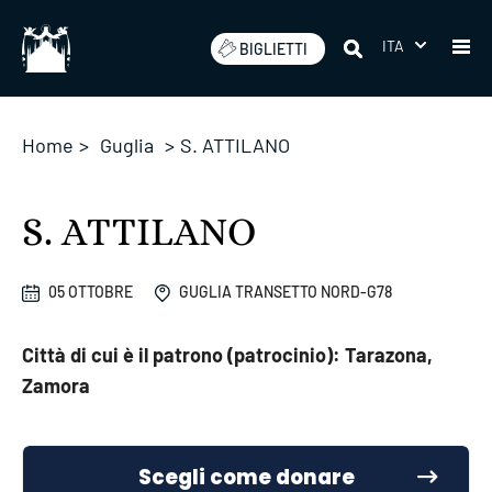
Salta
ITA
BIGLIETTI
Home
>
Guglia
>
S. ATTILANO
S. ATTILANO
05 OTTOBRE
GUGLIA TRANSETTO NORD-G78
Città di cui è il patrono (patrocinio): Tarazona,
Zamora