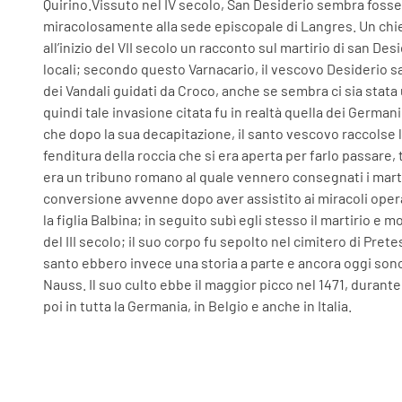
Quirino.Vissuto nel IV secolo, San Desiderio sembra fosse
miracolosamente alla sede episcopale di Langres. Un chieri
all’inizio del VII secolo un racconto sul martirio di san De
locali; secondo questo Varnacario, il vescovo Desiderio 
dei Vandali guidati da Croco, anche se sembra ci sia stata
quindi tale invasione citata fu in realtà quella dei Germa
che dopo la sua decapitazione, il santo vescovo raccolse la
fenditura della roccia che si era aperta per farlo passare,
era un tribuno romano al quale vennero consegnati i mart
conversione avvenne dopo aver assistito ai miracoli operat
la figlia Balbina; in seguito subì egli stesso il martirio e m
del III secolo; il suo corpo fu sepolto nel cimitero di Prete
santo ebbero invece una storia a parte e ancora oggi sono
Nauss. Il suo culto ebbe il maggior picco nel 1471, durante
poi in tutta la Germania, in Belgio e anche in Italia.