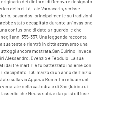
 originario dei dintorni di Genova e designato
co della città, tale Varnacario, scrisse
siderio, basandosi principalmente su tradizioni
sarebbe stato decapitato durante un’invasione
 una confusione di date a riguardo, e che
ni negli anni 355-357. Una leggenda racconta
 sua testa e rientrò in città attraverso una
 tutt’oggi ancora mostrata.San Quirino, invece,
iri Alessandro, Evenzio e Teodulo. La sua
i dai tre martiri e fu battezzato insieme con
orì decapitato il 30 marzo di un anno dell’inizio
stato sulla via Appia, a Roma. Le reliquie del
 venerate nella cattedrale di San Quirino di
 l’assedio che Neuss subì, e da qui si diffuse