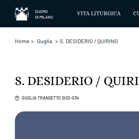
Salta
DUOMO
VITA LITURGICA
C
DI MILANO
Home
>
Guglia
>
S. DESIDERIO / QUIRINO
S. DESIDERIO / QUIR
GUGLIA TRANSETTO SUD-G34