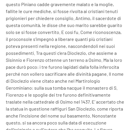
questo Piniano cadde gravemente malato e la moglie,
fallite le cure mediche, si fosse rivolta ai cristiani tenuti
prigionieri per chiedere consiglio. Antimo, il sacerdote di
questa comunità, le disse che suo marito sarebbe guarito
solo se si fosse convertito. E così fu. Come riconoscenza,
il proconsole s’impegnò a liberare quanti più cristiani
poteva presenti nella regione, nascondendoli nei suoi
possedimenti. Tra questi c’era Dioclezio, che assieme a
Sisinnio e Fiorenzo ottenne un terreno a Osimo. Ma la loro
pace durò poco: i tre furono lapidati dalla folla inferocita
perché non vollero sacrificare alle divinità pagane. Il nome
di Dioclezio viene citato anche nel Martirologio
Gerominiano: sulla sua tomba nacque il monastero di S.
Fiorenzo e le spoglie dei tre furono definitivamente
traslate nella cattedrale di Osimo nel 1437. E’ accertato che
la statua in questione raffiguri San Dioclezio, come riporta
anche l’incisione del nome sul basamento. Nonostante
questo, si sa ancora poco sulla data di esecuzione
dell’originale e sull’autore che l’ha eseguita. La figura