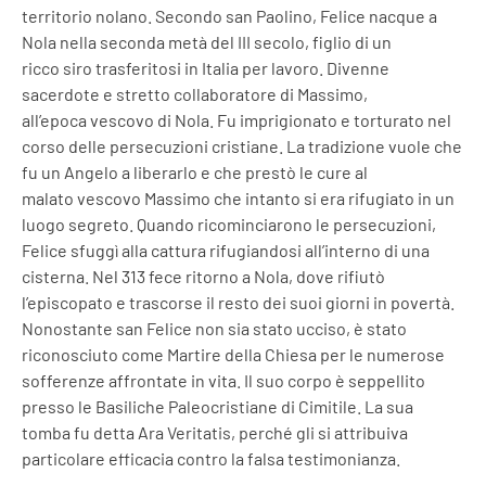
territorio nolano. Secondo san Paolino, Felice nacque a
Nola nella seconda metà del III secolo, figlio di un
ricco siro trasferitosi in Italia per lavoro. Divenne
sacerdote e stretto collaboratore di Massimo,
all’epoca vescovo di Nola. Fu imprigionato e torturato nel
corso delle persecuzioni cristiane. La tradizione vuole che
fu un Angelo a liberarlo e che prestò le cure al
malato vescovo Massimo che intanto si era rifugiato in un
luogo segreto. Quando ricominciarono le persecuzioni,
Felice sfuggì alla cattura rifugiandosi all’interno di una
cisterna. Nel 313 fece ritorno a Nola, dove rifiutò
l’episcopato e trascorse il resto dei suoi giorni in povertà.
Nonostante san Felice non sia stato ucciso, è stato
riconosciuto come Martire della Chiesa per le numerose
sofferenze affrontate in vita. Il suo corpo è seppellito
presso le Basiliche Paleocristiane di Cimitile. La sua
tomba fu detta Ara Veritatis, perché gli si attribuiva
particolare efficacia contro la falsa testimonianza.