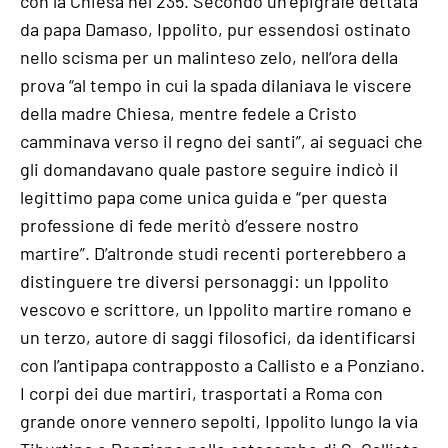
con la Chiesa nel 235. Secondo un’epigrafe dettata
da papa Damaso, Ippolito, pur essendosi ostinato
nello scisma per un malinteso zelo, nell’ora della
prova “al tempo in cui la spada dilaniava le viscere
della madre Chiesa, mentre fedele a Cristo
camminava verso il regno dei santi”, ai seguaci che
gli domandavano quale pastore seguire indicò il
legittimo papa come unica guida e “per questa
professione di fede meritò d’essere nostro
martire”. D’altronde studi recenti porterebbero a
distinguere tre diversi personaggi: un Ippolito
vescovo e scrittore, un Ippolito martire romano e
un terzo, autore di saggi filosofici, da identificarsi
con l’antipapa contrapposto a Callisto e a Ponziano.
I corpi dei due martiri, trasportati a Roma con
grande onore vennero sepolti, Ippolito lungo la via