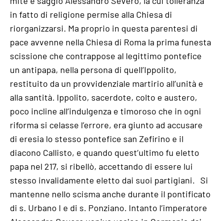
mite e saggio Alessandro Severo, la cui tolleranza
in fatto di religione permise alla Chiesa di
riorganizzarsi. Ma proprio in questa parentesi di
pace avvenne nella Chiesa di Roma la prima funesta
scissione che contrappose al legittimo pontefice
un antipapa, nella persona di quell’Ippolito,
restituito da un provvidenziale martirio all’unità e
alla santità. Ippolito, sacerdote, colto e austero,
poco incline all’indulgenza e timoroso che in ogni
riforma si celasse l’errore, era giunto ad accusare
di eresia lo stesso pontefice san Zefirino e il
diacono Callisto, e quando quest’ultimo fu eletto
papa nel 217, si ribellò, accettando di essere lui
stesso invalidamente eletto dai suoi partigiani. Si
mantenne nello scisma anche durante il pontificato
di s. Urbano I e di s. Ponziano. Intanto l’imperatore