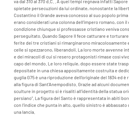
va dal 310 al 370 d.C. . A quei tempi regnava infatti Sapore I
spietate persecuzioni da lui ordinate, nonostante la liber
Costantino il Grande aveva concesso al suo popolo prima di 
erano considerati una colonna dell’impero romano, con il qua
condizione chiunque si professasse cristiano veniva con
perseguitato. Quando Sapore II fece catturare e torturare i
ferite dei tre cristiani si rimarginarono miracolosamente e
celle si spezzarono, liberandoli. La loro morte avvenne int
e dei miracoli di cui si resero protagonisti rimase così vivo
capo del mondo. Le loro reliquie, dopo essere state trasp
depositate in una chiesa appositamente costruita e dedicat
guglia G75 è una riproduzione dell’originale del 1834 ed è 
alla figura di Sant’Anempodisto. Grazie ad alcuni document
sculture in progetto si è risaliti all’identità della statua 
persiano”. La figura del Santo è rappresentata in abiti bo
con l’indice che punta in alto, quello sinistro è abbassa
una lancia.