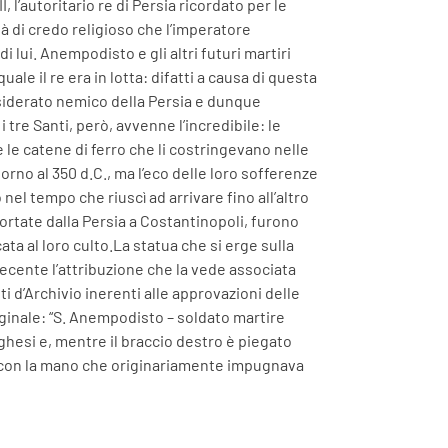
I, l’autoritario re di Persia ricordato per le
tà di credo religioso che l’imperatore
lui. Anempodisto e gli altri futuri martiri
le il re era in lotta: difatti a causa di questa
siderato nemico della Persia e dunque
 tre Santi, però, avvenne l’incredibile: le
 le catene di ferro che li costringevano nelle
orno al 350 d.C., ma l’eco delle loro sofferenze
 nel tempo che riuscì ad arrivare fino all’altro
ortate dalla Persia a Costantinopoli, furono
a al loro culto.La statua che si erge sulla
recente l’attribuzione che la vede associata
i d’Archivio inerenti alle approvazioni delle
originale: “S. Anempodisto – soldato martire
rghesi e, mentre il braccio destro è piegato
to con la mano che originariamente impugnava