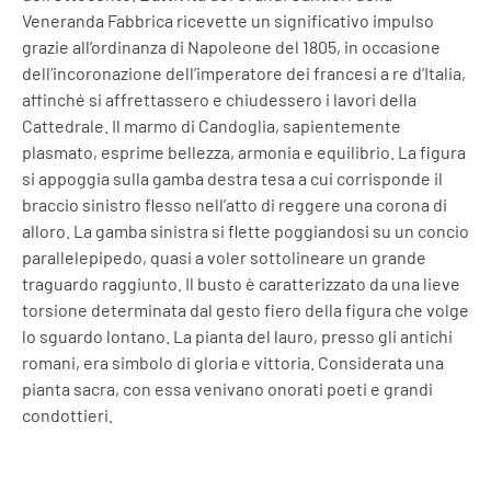
Veneranda Fabbrica ricevette un significativo impulso
grazie all’ordinanza di Napoleone del 1805, in occasione
dell’incoronazione dell’imperatore dei francesi a re d’Italia,
affinché si affrettassero e chiudessero i lavori della
Cattedrale. Il marmo di Candoglia, sapientemente
plasmato, esprime bellezza, armonia e equilibrio. La figura
si appoggia sulla gamba destra tesa a cui corrisponde il
braccio sinistro flesso nell’atto di reggere una corona di
alloro. La gamba sinistra si flette poggiandosi su un concio
parallelepipedo, quasi a voler sottolineare un grande
traguardo raggiunto. Il busto è caratterizzato da una lieve
torsione determinata dal gesto fiero della figura che volge
lo sguardo lontano. La pianta del lauro, presso gli antichi
romani, era simbolo di gloria e vittoria. Considerata una
pianta sacra, con essa venivano onorati poeti e grandi
condottieri.