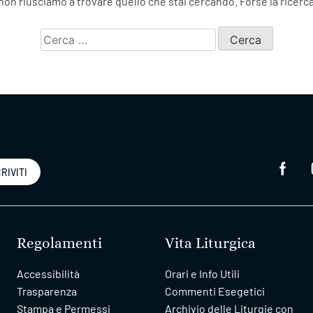
on riusciamo a trovare quello che stai cercando. Forse la ricerca
Ricerca
per:
RIVITI
Regolamenti
Vita Liturgica
Accessibilità
Orari e Info Utili
Trasparenza
Commenti Esegetici
Stampa e Permessi
Archivio delle Liturgie con