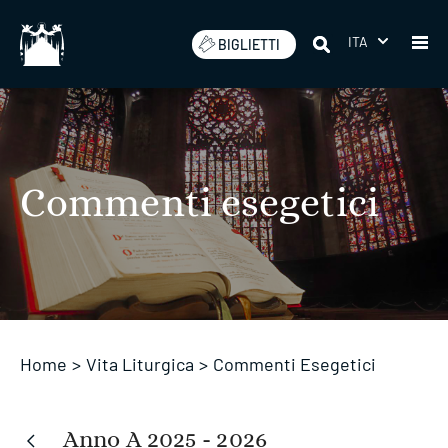
Salta
ITA
BIGLIETTI
Commenti esegetici
Home
>
Vita Liturgica
>
Commenti Esegetici
Anno A 2025 - 2026