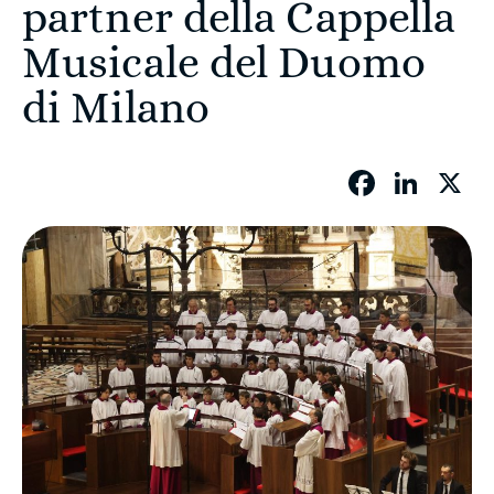
partner della Cappella
Musicale del Duomo
di Milano
Facebo
Link
X