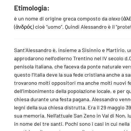
Etimologia:
è un nome di origine greca composto da
alexo
(ἀλέ
(ἀνδρός) cioè “uomo”. Quindi Alessandro è il “prote
Sant’Alessandro è, insieme a Sisinnio e Martirio, u
approdarono nell’odierno Trentino nel IV secolo d.C
penisola italiana, che faceva da ponte naturale ver
questo l’Italia deve la sua fede cristiana anche a s
trovarono molti oppositori ma anche molti nuovi fed
dell’imbonimento della popolazione locale, e per qu
chiesa durante una festa pagana. Alessandro venne 
legni della sua chiesa distrutta. Era il 29 maggio 39
sua memoria. Nell’attuale San Zeno in Val di Non, lu
in nome dei tre santi. Pochi sono i casi in cui nella