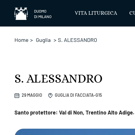
Salta
DUOMO
VITA LITURGICA
C
DI MILANO
Home
>
Guglia
>
S. ALESSANDRO
S. ALESSANDRO
29 MAGGIO
GUGLIA DI FACCIATA-G15
Santo protettore: Val di Non, Trentino Alto Adig