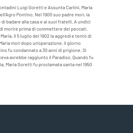
ontadini Luigi Goretti e Assunta Carlini, Maria
 nell’Agro Pontino. Nel 1900 suo padre morì, la
di badare alla casa e ai suoi fratelli. A undici
 di morire prima di commettere dei peccati.
aria. Il 5 luglio del 1902 la aggredì e tentò di
 Maria morì dopo un’operazione, il giorno
ino fu condannato a 30 anni di prigione. Si
iceva avrebbe raggiunto il Paradiso. Quando fu
a. Maria Goretti fu proclamata santa nel 1950