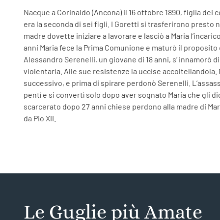
Nacque a Corinaldo (Ancona) il 16 ottobre 1890, figlia dei c
era la seconda di sei figli. I Goretti si trasferirono presto
madre dovette iniziare a lavorare e lasciò a Maria l’incarico 
anni Maria fece la Prima Comunione e maturò il proposito
Alessandro Serenelli, un giovane di 18 anni, s’ innamorò di M
violentarla. Alle sue resistenze la uccise accoltellandola.
successivo, e prima di spirare perdonò Serenelli. L’assass
pentì e si convertì solo dopo aver sognato Maria che gli d
scarcerato dopo 27 anni chiese perdono alla madre di Mari
da Pio XII.
Le Guglie più Amate