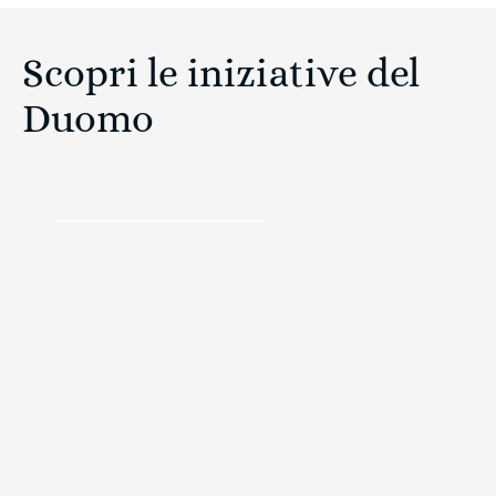
Scopri le iniziative del
Duomo
SCOPRI COME DONARE
Donazioni
Donare il tuo 5×1000 è
semplicissimo!
Con il tuo 5x1000 la cura del Duomo è nelle tue
mani, sostieni i restauri del Duomo di Milano.
CODICE FISCALE: 01989950157