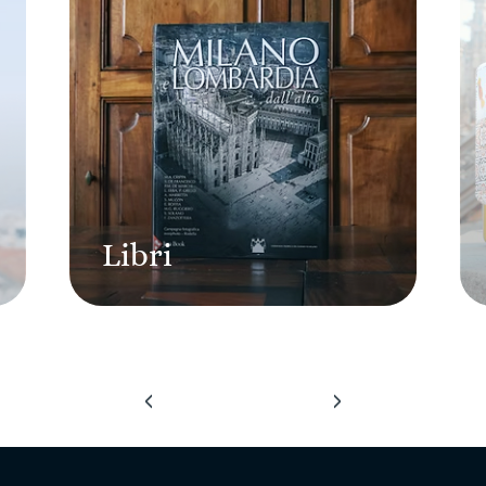
Libri
‹
›