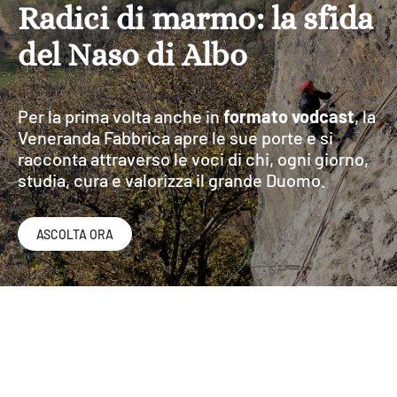
Radici di marmo: la sfida
del Naso di Albo
Per la prima volta anche in
formato vodcast
, la
Veneranda Fabbrica apre le sue porte e si
Catalogo
racconta attraverso le voci di chi, ogni giorno,
Accessibilità
studia, cura e valorizza il grande Duomo.
Digitale
ASCOLTA ORA
VEDI
VEDI