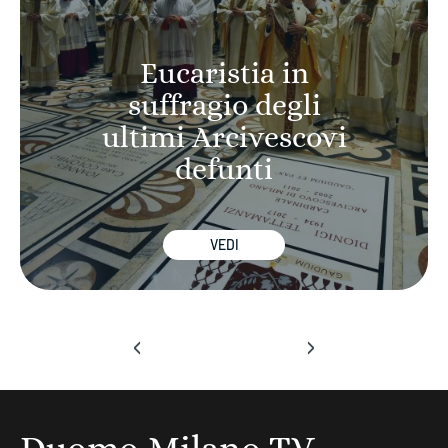
Eucaristia in
suffragio degli
ultimi Arcivescovi
defunti
VEDI
‹
›