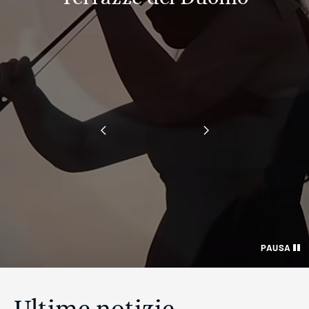
‹
›
PAUSA